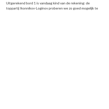
Uitgerekend bord 1 is vandaag kind van de rekening: de
toppartij Ikonnikov-Loginov proberen we zo goed mogelijk te
brengen.
Vandaag zijn de laatste ronden van de twee zesrondige
toernooien. Foto's van de winnaars krijgt u straks te zien.
Updated: 28/07 12:06
1
Share
28/07 12:03
Sandipan offert dame
Peter Boel
Een zeer interessant theoretisch gevecht vindt plaats aan bord
2 tussen Sergei Lobanov en Chanda Sandipan.