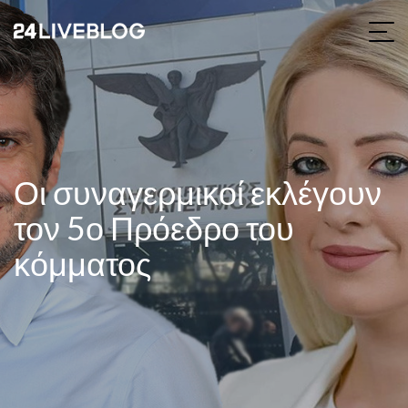
Οι συναγερμικοί εκλέγουν
τον 5ο Πρόεδρο του
κόμματος