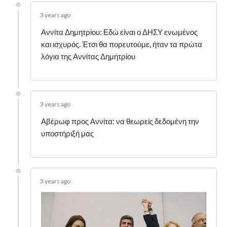
3 years ago
Αννίτα Δημητρίου: Εδώ είναι ο ΔΗΣΥ ενωμένος
και ισχυρός. Έτσι θα πορευτούμε, ήταν τα πρώτα
λόγια της Αννίτας Δημητρίου
3 years ago
Αβέρωφ προς Αννίτα: να θεωρείς δεδομένη την
υποστήριξή μας
3 years ago