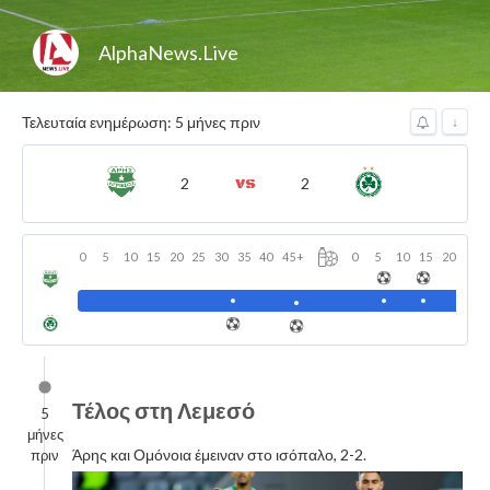
AlphaNews.Live
Τελευταία ενημέρωση: 5 μήνες πριν
↓
2
2
0
5
10
15
20
25
30
35
40
45
+
0
5
10
15
20
25
Τέλος στη Λεμεσό
5
μήνες
Άρης και Ομόνοια έμειναν στο ισόπαλο, 2-2.
πριν