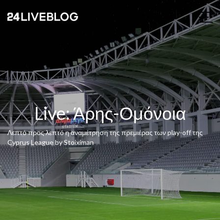
Live: Άρης-Ομόνοια
Λεπτό προς λεπτό η αναμέτρηση της πρεμιέρας των play-off της
Cyprus League by Stoiximan