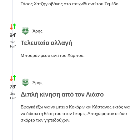
Τάσος Χατζηγιοβάνης στο παιχνίδι αντί του Σεμέδο.
Άρης
84′
Τελευταία αλλαγή
2nd
Half
Μπουράν μέσα αντί του Χάμπου.
Άρης
78′
Διπλή κίνηση από τον Λιάσο
2nd
Half
Εφαγκέ έξω για να μπει ο Κοκόριν και Κάστανος εκτός για
να δώσει τη θέση του στον Γκομίς. Αποχώρησαν οι δύο
σκόρερ των γηπεδούχων.