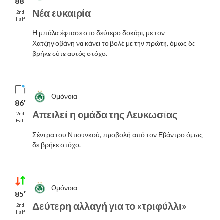
88′
Νέα ευκαιρία
2nd
Half
Η μπάλα έφτασε στο δεύτερο δοκάρι, με τον
Χατζηγιοβάνη να κάνει το βολέ με την πρώτη, όμως δε
βρήκε ούτε αυτός στόχο.
Ομόνοια
86′
Απειλεί η ομάδα της Λευκωσίας
2nd
Half
Σέντρα του Ντιουνκού, προβολή από τον Εβάντρο όμως
δε βρήκε στόχο.
Ομόνοια
85′
Δεύτερη αλλαγή για το «τριφύλλι»
2nd
Half