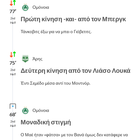
Ομόνοια
77′
Πρώτη κίνηση -και- από τον Μπεργκ
2nd
Half
Τάνκοβιτς έξω για να μπει ο Γιόβετιτς.
Άρης
75′
Δεύτερη κίνηση από τον Λιάσο Λουκά
2nd
Half
Έντι Σεμέδο μέσα αντί του Μοντνόρ.
Ομόνοια
68′
Μοναδική στιγμή
2nd
Half
Ο Μαέ ήταν «φάτσα» με τον Βανά όμως δεν κατάφερε να