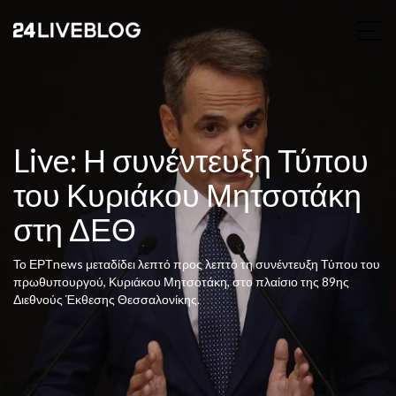
Live: Η συνέντευξη Τύπου
του Κυριάκου Μητσοτάκη
στη ΔΕΘ
Το ΕΡΤnews μεταδίδει λεπτό προς λεπτό τη συνέντευξη Τύπου του
πρωθυπουργού, Κυριάκου Μητσοτάκη, στο πλαίσιο της 89ης
Διεθνούς Έκθεσης Θεσσαλονίκης.