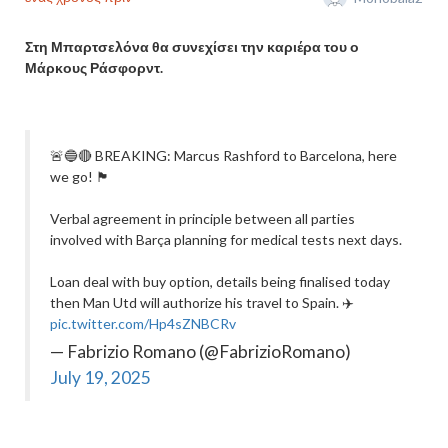
Στη Μπαρτσελόνα θα συνεχίσει την καριέρα του ο
Μάρκους Ράσφορντ.
🚨🔵🔴 BREAKING: Marcus Rashford to Barcelona, here
we go! 🏴󠁧󠁢󠁥󠁮󠁧󠁿
Verbal agreement in principle between all parties
involved with Barça planning for medical tests next days.
Loan deal with buy option, details being finalised today
then Man Utd will authorize his travel to Spain. ✈️
pic.twitter.com/Hp4sZNBCRv
— Fabrizio Romano (@FabrizioRomano)
July 19, 2025