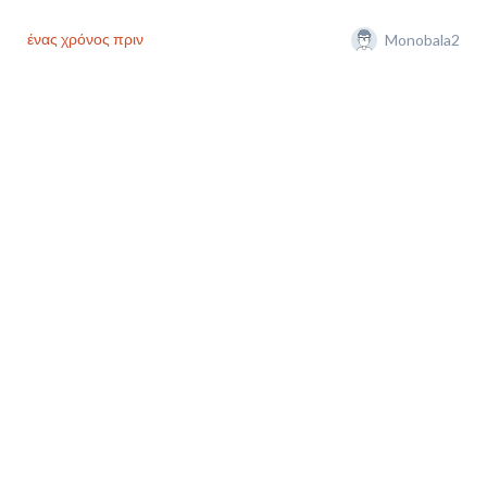
ένας χρόνος πριν
Monobala2
Στην Εφές ο Σεμούς Χαζέρ.
✍️ Milli oyuncumuz Şehmus Hazer ile 1+1 sezonluk
sözleşme imzaladık!
#Hoşgeldin
Şehmus
#BenimYerimBurası
pic.twitter.com/LQyERmERtx
— Anadolu Efes SK (@AnadoluEfesSK)
July 19, 2025
ένας χρόνος πριν
Monobala2
Άρης: Ντύνεται στα «κιτρινόμαυρα» ο Γκαμπριέλ Μισεουί –
Το προφίλ του ποδοσφαιριστή