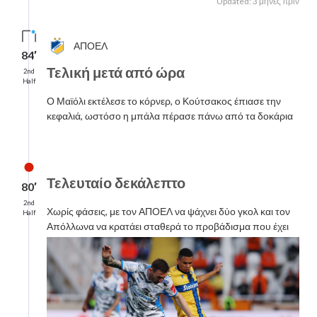
Updated: 3 μήνες πριν
ΑΠΟΕΛ
84′
Τελική μετά από ώρα
2nd
Half
Ο Μαϊόλι εκτέλεσε το κόρνερ, ο Κούτσακος έπιασε την
κεφαλιά, ωστόσο η μπάλα πέρασε πάνω από τα δοκάρια
Τελευταίο δεκάλεπτο
80′
2nd
Χωρίς φάσεις, με τον ΑΠΟΕΛ να ψάχνει δύο γκολ και τον
Half
Απόλλωνα να κρατάει σταθερά το προβάδισμα που έχει