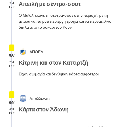
Απειλή με σέντρα-σουτ
2nd
Half
Ο Μαϊόλι έκανε τη σέντρα-σουτ στην περιοχή, με τη
μπάλα να παίρνει περίεργη τροχιά και να περνάει λίγο
δίπλα από το δοκάρι του Κουν
ΑΠΟΕΛ
86′
Κίτρινη και στον Καττιρτζή
2nd
Half
Είχαν αψιμαχία και δέχθηκαν κάρτα αμφότεροι
Απόλλωνας
86′
Κάρτα στον Άδωνη
2nd
Half