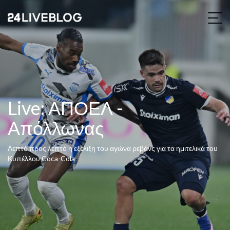
Live: ΑΠΟΕΛ -
Απόλλωνας
Λεπτό προς λεπτό η εξέλιξη του αγώνα ρεβάνς για τα ημιτελικά του
Κυπέλλου Coca-Cola