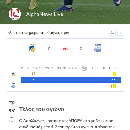
AlphaNews.Live
Τελευταία ενημέρωση: 3 μήνες πριν
↓
0
0
0
5
10
15
20
25
30
35
40
45
0
5
10
15
20
25
3
Τέλος του αγώνα
96′
2nd
Ο Απόλλωνας κράτησε τον ΑΠΟΕΛ στο μηδέν και σε
Half
συνδυασμό με το 4-2 του πρώτου αγώνα, παίρνει την