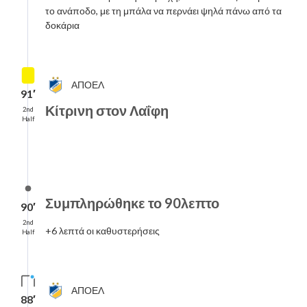
το ανάποδο, με τη μπάλα να περνάει ψηλά πάνω από τα
δοκάρια
ΑΠΟΕΛ
91′
Κίτρινη στον Λαΐφη
2nd
Half
Συμπληρώθηκε το 90λεπτο
90′
2nd
+6 λεπτά οι καθυστερήσεις
Half
ΑΠΟΕΛ
88′