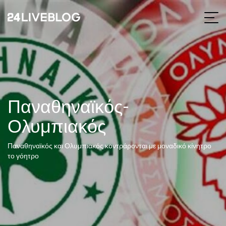
Παναθηναϊκός-
Ολυμπιακός
Παναθηναϊκός και Ολυμπιακός κοντράρονται με μοναδικό κίνητρο
το γόητρο