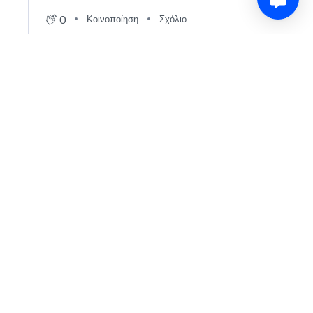
0
Κοινοποίηση
Σχόλιο
60' Γκολ! 0-1 ο Ολυμπιακός
, με την εύστοχη
ένας
χρόνος
εκτέλεση του
Ελ Κααμπί
.
πριν
0
Κοινοποίηση
Σχόλιο
Panathinaikos
40′
Φάουλ για χέρι του Πιρόλα, ενώ ο Ουναΐ έβγαζε
1st
Half
αντεπίθεση, αλλά χωρίς κάρτα από τον Τρείμάνις
0
Κοινοποίηση
Σχόλιο
Panathinaikos
33′