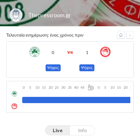
Thepressroom.gr
Τελευταία ενημέρωση: ένας χρόνος πριν
↓
0
1
Ψήφος
Ψήφος
0
5
10
15
20
25
30
35
40
45
0
5
10
15
20
25
3
Live
Info