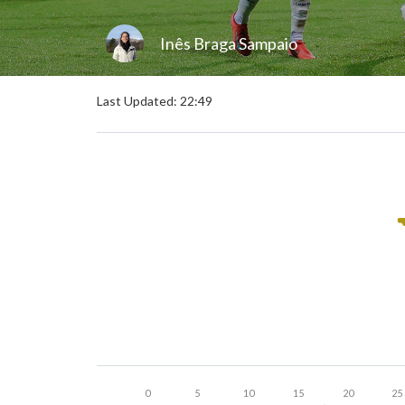
Inês Braga Sampaio
Last Updated: 22:49
0
5
10
15
20
25