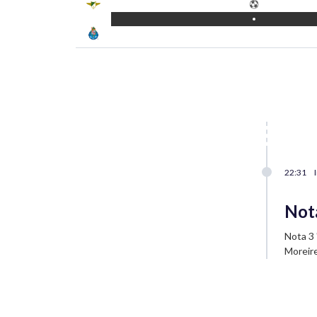
22:31
Not
Nota 3 
Moreire
Farioli
1