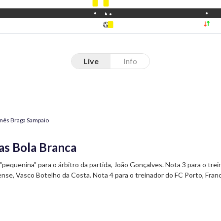
Live
Info
Inês Braga Sampaio
as Bola Branca
"pequenina" para o árbitro da partida, João Gonçalves. Nota 3 para o tre
nse, Vasco Botelho da Costa. Nota 4 para o treinador do FC Porto, Fran
. O melhor em campo para a
Renascença
foi Deniz Gül, do FC Porto.
Share