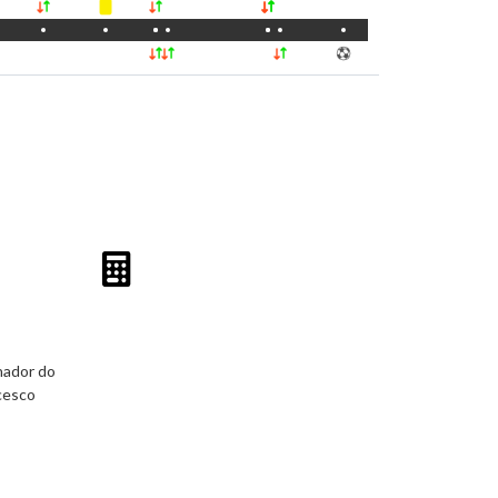
inador do
cesco