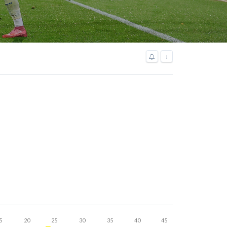
↓
5
20
25
30
35
40
45