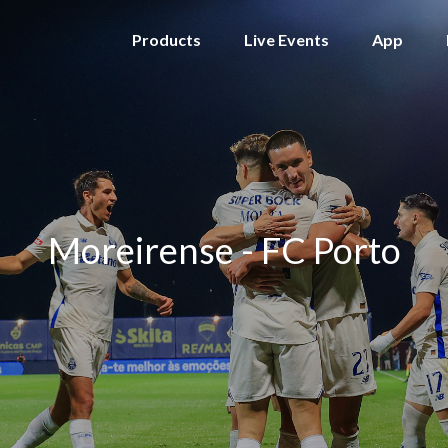
Products
Live Events
App
Moreirense - FC Porto