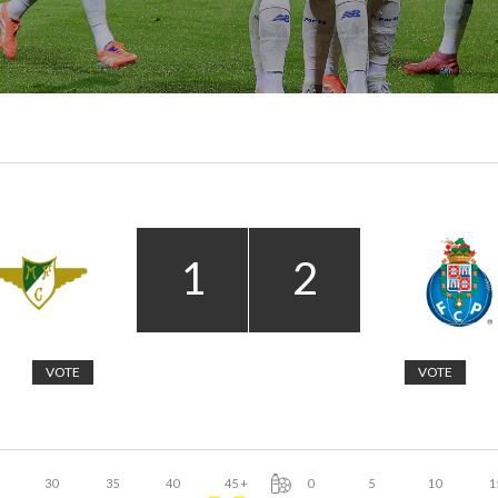
1
2
VOTE
VOTE
30
35
40
45
+
0
5
10
1