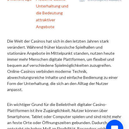
Unterhaltung und
die Bedeutung
attraktiver
Angebote
Die Welt der Casinos hat sich in den letzten Jahren stark
verändert. Während früher klassische Spielhallen und
stationäre Angebote im Mittelpunkt standen, nutzen heute
immer mehr Menschen digitale Plattformen, um flexibel und
bequem auf verschiedene Spielmöglichkeiten zuzugreifen.
Online-Casinos verbinden moderne Technik,
abwechslungsreiche Inhalte und einfache Bedienung zu einer
Form der Unterhaltung, die sich an den Alltag der Nutzer
anpasst.
Ein wichtiger Grund für die Beliebtheit digitaler Casino-
Plattformen ist ihre Zugänglichkeit. Nutzer können über
Smartphone, Tablet oder Computer spielen und sind nicht mehr
an feste Orte oder Öffnungszeiten gebunden. Dadurch
entsteht ein hohes Maß an Flexibilität. Besonders wichtig sind