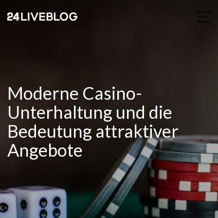
Moderne Casino-
Unterhaltung und die
Bedeutung attraktiver
Angebote