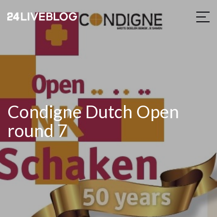
Condigne Dutch Open
round 7