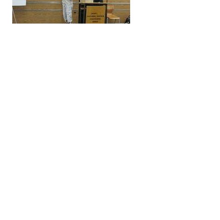
Zoals hieronder uitgelegd zijn nog niet alle borden volledig
bezet. Het topduel vandaag is tussen Lucas van Foreest en
Erwin l'Ami.
Updated: 11:42
0
Share
11:38
Interessante opening aan topbord
Peter Boel
Lucas en Erwin spelen aan het topbord een interessante
Siciliaanse Rossolimo-Variant en volgen onder andere een partij
Adams-Giri, Moskou 2016, waar wit op zet 12.dxc5 speelde.
Ook 12.d5 is al eens gezien.