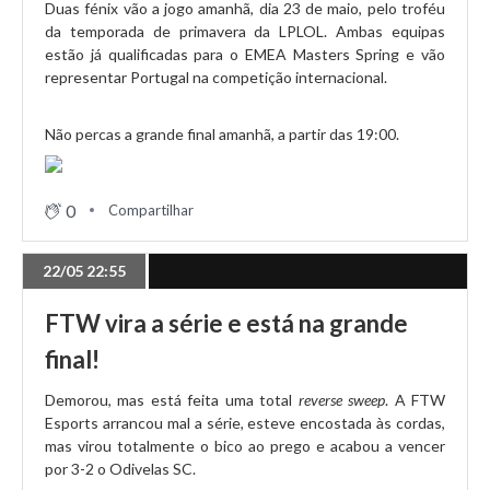
01/05 17:19
Duas fénix vão a jogo amanhã, dia 23 de maio, pelo troféu
da temporada de primavera da LPLOL. Ambas equipas
A jornada 5 começa agora!
estão já qualificadas para o EMEA Masters Spring e vão
representar Portugal na competição internacional.
25/04 21:37
Não percas a grande final amanhã, a partir das 19:00.
FTW domina por completo a HOF
0
Compartilhar
25/04 20:34
GTZ arranca vitória dominante da KeyPulse
22/05 22:55
FTW vira a série e está na grande
25/04 19:36
Odivelas convence frente à ZeroZone Gaming
final!
Demorou, mas está feita uma total
reverse sweep
. A FTW
Esports arrancou mal a série, esteve encostada às cordas,
25/04 19:00
mas virou totalmente o bico ao prego e acabou a vencer
FLH soma 4 em 4
por 3-2 o Odivelas SC.