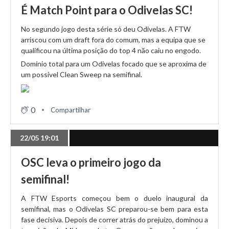
É Match Point para o Odivelas SC!
No segundo jogo desta série só deu Odivelas. A FTW
17/04 18:52
arriscou com um draft fora do comum, mas a equipa que se
HOF Esports vence Nice Try com facilidade
qualificou na última posição do top 4 não caiu no engodo.
Domínio total para um Odivelas focado que se aproxima de
um possível Clean Sweep na semifinal.
16/04 20:04
Conhece os plantéis do Spring Split!
0
Compartilhar
14/04 14:45
22/05 19:01
Estes são os confrontos da LPLOL Spring!
OSC leva o primeiro jogo da
semifinal!
13/04 16:28
Estas são as equipas que vão a jogo no Spring Split!
A FTW Esports começou bem o duelo inaugural da
semifinal, mas o Odivelas SC preparou-se bem para esta
fase decisiva. Depois de correr atrás do prejuízo, dominou a
10/04 16:39