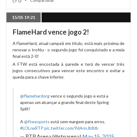
0
Compartilhar
15/05 19:21
FlameHard vence jogo 2!
A FlameHard, atual campeã em título, está mais próxima de
renovar o troféu - o segundo jogo foi conquistado e a meia
final está 2-0!
A FTW está encostada à parede e terá de vencer três
jogos consecutivos para vencer este encontro e evitar a
queda para a chave inferior.
@flamehardorg
vence o segundo jogo e está a
apenas um alcançar a grande final deste Spring
Split!
A
@ftwesports
está sem margem para erros.
#LOLnaRTP
pic.twitter.com/9dAnsJb8zb
— RTP Arena (@rtparena)
May 15, 2025