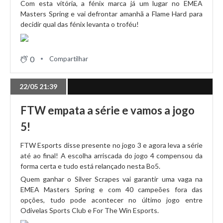
Com esta vitória, a fénix marca já um lugar no EMEA
Masters Spring e vai defrontar amanhã a Flame Hard para
25/04 17:39
decidir qual das fénix levanta o troféu!
Seguimos para a segunda metade da fase regular!
0
Compartilhar
24/04 21:39
FlameHard vence e apanha novamente GTZ
22/05 21:39
FTW empata a série e vamos a jogo
24/04 20:32
5!
KYP desliza e NT garante primeira vitória!
FTW Esports disse presente no jogo 3 e agora leva a série
até ao final! A escolha arriscada do jogo 4 compensou da
forma certa e tudo está relançado nesta Bo5.
24/04 19:34
Quem ganhar o Silver Scrapes vai garantir uma vaga na
Odivelas SC vence FTW Esports por defeito
EMEA Masters Spring e com 40 campeões fora das
opções, tudo pode acontecer no último jogo entre
Odivelas Sports Club e For The Win Esports.
24/04 19:18