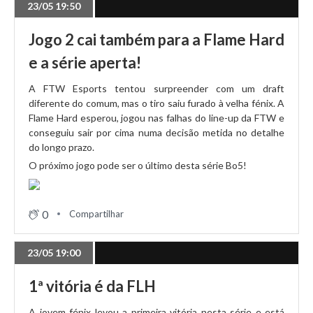
23/05 19:50
Nice Try junta-se ao tiebreaker e a fase regular está
longe de acabar
Jogo 2 cai também para a Flame Hard
e a série aperta!
09/05 20:46
A FTW Esports tentou surpreender com um draft
Odivelas SC tropeça e perde chance de garantir já os
diferente do comum, mas o tiro saiu furado à velha fénix. A
playoffs
Flame Hard esperou, jogou nas falhas do line-up da FTW e
conseguiu sair por cima numa decisão metida no detalhe
do longo prazo.
09/05 19:48
O próximo jogo pode ser o último desta série Bo5!
FlameHard sofre, mas mantém invencibilidade
0
Compartilhar
09/05 18:51
Vitória avassaladora da FTW Esports!
23/05 19:00
1ª vitória é da FLH
02/05 21:54
FTW vence no fecho da 6ª jornada e está perto dos
A jovem fénix levou a primeira vitória nesta série e está