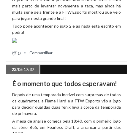
playoffs!
mais perto de levantar novamente a taça, mas ainda há
muita série pela frente e a FTW Esports mostrou que veio
para jogar nesta grande final!
02/05 20:44
Tudo pode acontecer no jogo 2 e as nada está escrito em
pedra!
HOF garante Summer Split e aproxima-se do top 4!
0
Compartilhar
02/05 19:45
FlameHard descomplica segundo jogo e continua
invicta
23/05 17:37
É o momento que todos esperavam!
02/05 18:40
Depois de uma temporada incrível com surpresas de todos
GTZ vence duelo e garante top 4
os quadrantes, a Flame Hard e a FTW Esports vão a jogo
para decidir qual das duas fénix leva a coroa da temporada
de primavera.
02/05 17:24
A mesa de análise começa pela 18:40, com o primeiro jogo
A jornada 6 vai começar e já há algumas garantias!
da série Bo5, em Fearless Draft, a arrancar a partir das