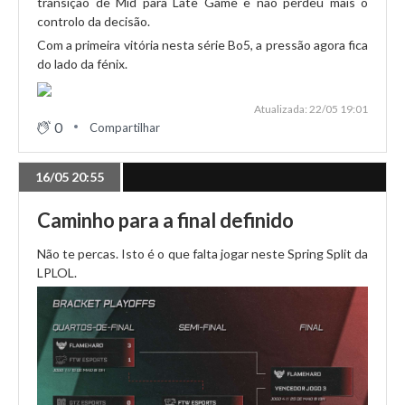
transição de Mid para Late Game e não perdeu mais o
controlo da decisão.
Esta é a nova realidade do Spring Split da LPLOL!
Com a primeira vitória nesta série Bo5, a pressão agora fica
do lado da fénix.
10/04 16:27
Atualizada: 22/05 19:01
ZZG recebe passagem direta à fase regular; Play-In
0
Compartilhar
adiado
16/05 20:55
10/04 16:23
Caminho para a final definido
White Dragons desistem da liga; HOF qualificada
diretamente
Não te percas. Isto é o que falta jogar neste Spring Split da
LPLOL.
10/04 15:41
BWE afastada da LPLOL; FTW Esports avança