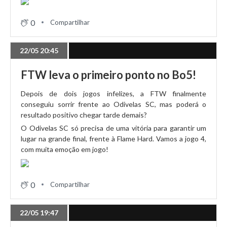
GTZ garante 1ª vitória do dia
0
Compartilhar
24/04 17:26
22/05 20:45
Tudo a postos para a 3ª jornada!
FTW leva o primeiro ponto no Bo5!
17/04 21:47
Depois de dois jogos infelizes, a FTW finalmente
Flame Hard vence Odivelas endiabrado
conseguiu sorrir frente ao Odivelas SC, mas poderá o
resultado positivo chegar tarde demais?
O Odivelas SC só precisa de uma vitória para garantir um
lugar na grande final, frente à Flame Hard. Vamos a jogo 4,
17/04 20:47
com muita emoção em jogo!
FTW Esports acelera para primeira vitória da
temporada!
0
Compartilhar
17/04 19:50
Vitória convincente da GTZ Esports frente a uma ZZG
22/05 19:47
apagada