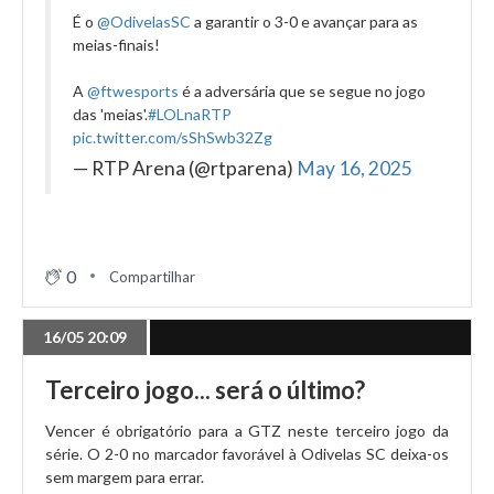
É o
@OdivelasSC
a garantir o 3-0 e avançar para as
meias-finais!
A
@ftwesports
é a adversária que se segue no jogo
das 'meias'.
#LOLnaRTP
pic.twitter.com/sShSwb32Zg
— RTP Arena (@rtparena)
May 16, 2025
0
Compartilhar
16/05 20:09
Terceiro jogo... será o último?
Vencer é obrigatório para a GTZ neste terceiro jogo da
série. O 2-0 no marcador favorável à Odivelas SC deixa-os
sem margem para errar.