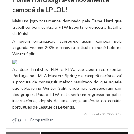
campeã da LPLOL!
15/05 20:12
FTW coloca primeiro ponto na série
Mais um jogo totalmente dominado pela Flame Hard que
trabalhou bem contra a FTW Esports e venceu a batalha
da fénix!
15/05 19:21
A jovem organização sagrou-se assim campeã pela
FlameHard vence jogo 2!
segunda vez em 2025 e renovou o título conquistado no
Winter Split.
15/05 18:11
As duas finalistas, FLH e FTW, vão agora representar
Começam os playoffs do Spring Split
Portugal no EMEA Masters Spring e a campeã nacional vai
à procura de conseguir melhor resultado do que aquele
que obteve no Winter Split, onde não conseguiram sair
dos grupos. Para a FTW, este será um regresso ao palco
13/05 21:01
internacional, depois de uma longa ausência do cenário
Odivelas SC vence desempates e fecha contas dos
português de League of Legends.
playoffs!
Atualizada: 23/05 20:44
0
Compartilhar
09/05 21:54