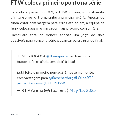
FTW coloca primeiro ponto na série
Estando a peder por 0-2, a FTW conseguiu finalmente
afirmar-se no Rift e garantiu a primeira vitória. Apesar de
ainda estar sem margem para erros até ao fim, a equipa da
fénix coloca assim o marcador mais próximo com um 1-2.
FlameHard terá de vencer apenas um jogo de dois
possíveis para vencer a série e avançar para a grande final.
TEMOS JOGO! A
@ftwesports
não baixou os
braços e foi (e ainda tem de ir) à luta!
Está feito o primeiro ponto. 2-1 neste momento,
com vantagem para
@flamehardorg
.
#LOLnaRTP
pic.twitter.com/QBUEIRFt2W
— RTP Arena (@rtparena)
May 15, 2025