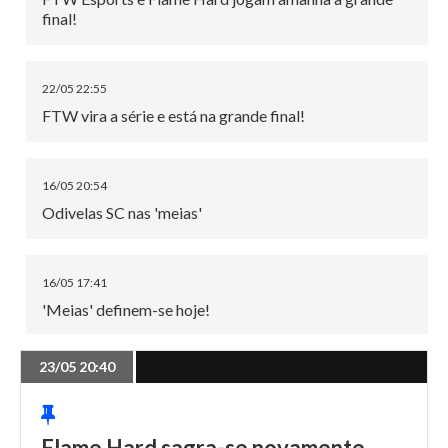
final!
22/05 22:55
FTW vira a série e está na grande final!
16/05 20:54
Odivelas SC nas 'meias'
16/05 17:41
'Meias' definem-se hoje!
23/05 20:40
15/05 21:05
FlameHard está na grande final do Spring Split
Flame Hard sagra-se novamente