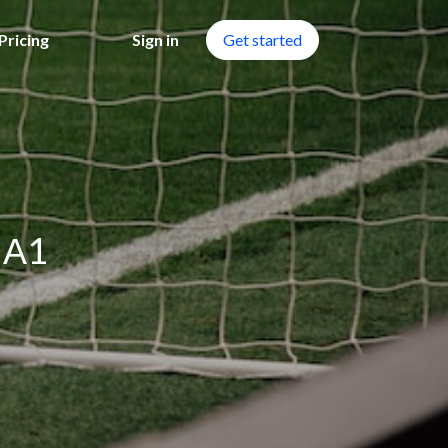
Pricing
Sign in
Get started
 Α1