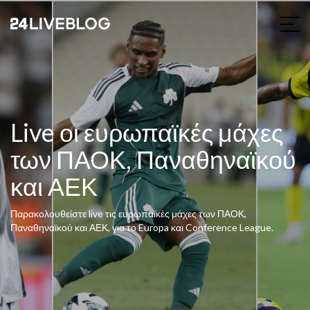
Live οι ευρωπαϊκές μάχες
των ΠΑΟΚ, Παναθηναϊκού
και ΑΕΚ
Παρακολουθείστε live τις ευρωπαϊκές μάχες των ΠΑΟΚ,
Παναθηναϊκού και ΑΕΚ, για το Europa και Conference League.