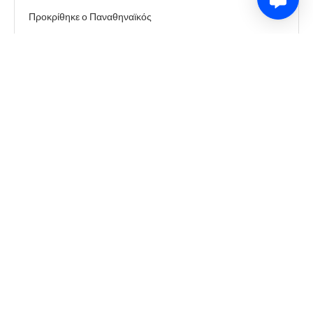
Προκρίθηκε ο Παναθηναϊκός
0
Share
Comment
a year ago
3-4
0
Share
Comment
a year ago
3-3
0
Share
Comment
a year ago