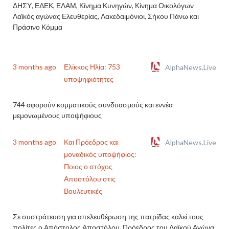
ΔΗΣΥ, ΕΔΕΚ, ΕΛΑΜ, Κίνημα Κυνηγών, Κίνημα Οικολόγων
Λαϊκός αγώνας Ελευθερίας, Λακεδαιμόνιοι, Σήκου Πάνω και
Πράσινο Κόμμα
3 months ago
Ελίκκος Ηλία: 753
AlphaNews.Live
υποψηφιότητες
744 αφορούν κομματικούς συνδυασμούς και εννέα
μεμονωμένους υποψήφιους
3 months ago
Και Πρόεδρος και
AlphaNews.Live
μοναδικός υποψήφιος:
Ποιος ο στόχος
Αποστόλου στις
Βουλευτικές
Σε συστράτευση για απελευθέρωση της πατρίδας καλεί τους
πολίτες ο Απόστολος Αποστόλου, Πρόεδρος του Λαϊκού Αγώνα