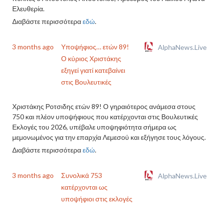
Ελευθερία.
Διαβάστε περισσότερα
εδώ
.
3 months ago
Υποψήφιος… ετών 89!
AlphaNews.Live
Ο κύριος Χριστάκης
εξηγεί γιατί κατεβαίνει
στις Βουλευτικές
Χριστάκης Ροτσιδης ετών 89! Ο γηραιότερος ανάμεσα στους
750 και πλέον υποψήφιους που κατέρχονται στις Βουλευτικές
Εκλογές του 2026, υπέβαλε υποψηφιότητα σήμερα ως
μεμονωμένος για την επαρχία Λεμεσού και εξήγησε τους λόγους.
Διαβάστε περισσότερα
εδώ
.
3 months ago
Συνολικά 753
AlphaNews.Live
κατέρχονται ως
υποψήφιοι στις εκλογές